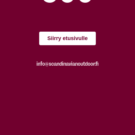
Siirry etusivulle
info@scandinavianoutdoor.fi