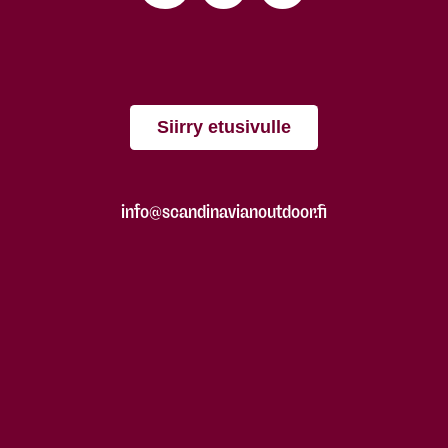
Siirry etusivulle
info@scandinavianoutdoor.fi