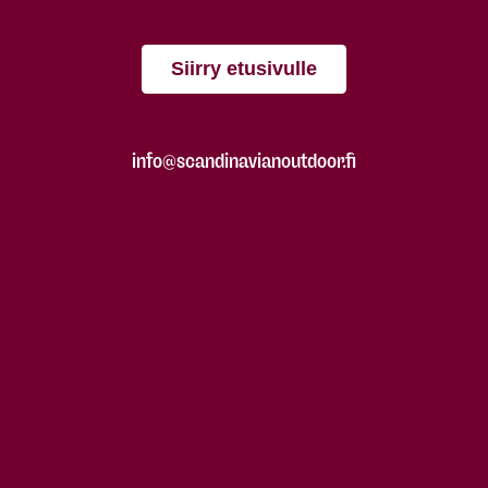
Siirry etusivulle
info@scandinavianoutdoor.fi