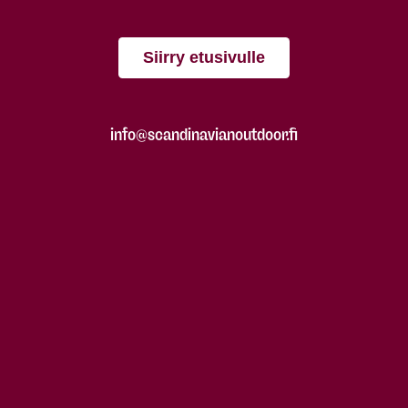
Siirry etusivulle
info@scandinavianoutdoor.fi