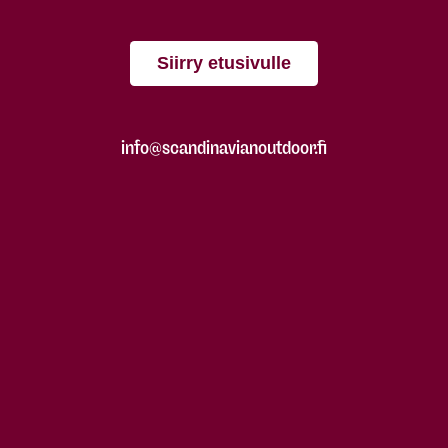
Siirry etusivulle
info@scandinavianoutdoor.fi