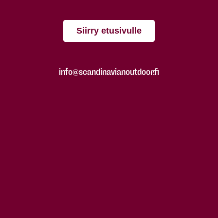
Siirry etusivulle
info@scandinavianoutdoor.fi