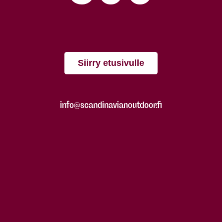
Siirry etusivulle
info@scandinavianoutdoor.fi