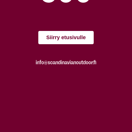
Siirry etusivulle
info@scandinavianoutdoor.fi