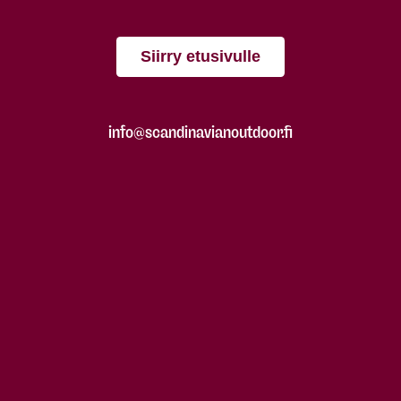
Siirry etusivulle
info@scandinavianoutdoor.fi