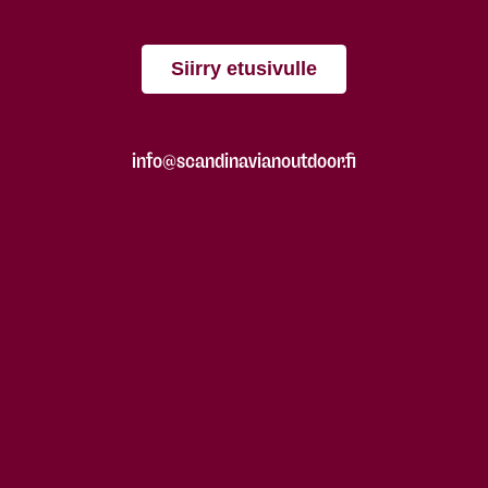
Siirry etusivulle
info@scandinavianoutdoor.fi