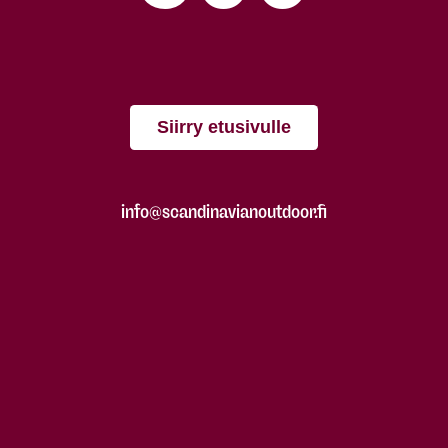
Siirry etusivulle
info@scandinavianoutdoor.fi