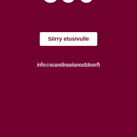
Siirry etusivulle
info@scandinavianoutdoor.fi