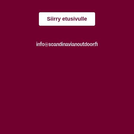
Siirry etusivulle
info@scandinavianoutdoor.fi