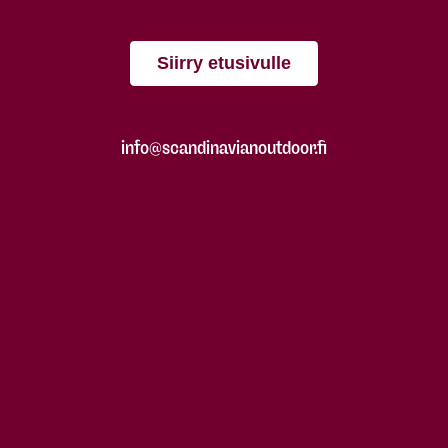
Siirry etusivulle
info@scandinavianoutdoor.fi