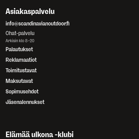
Asiakaspalvelu
info@scandinavianoutdoor.fi
Chat-palvelu
Arkisin klo 8–20
Palautukset
Reklamaatiot
Toimitustavat
Maksutavat
Sopimusehdot
Jäsenalennukset
Elämää ulkona -klubi