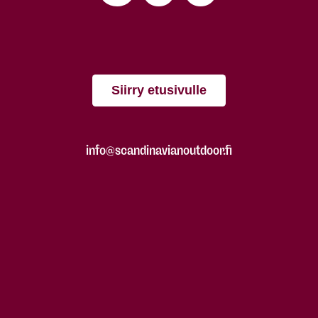
Siirry etusivulle
info@scandinavianoutdoor.fi