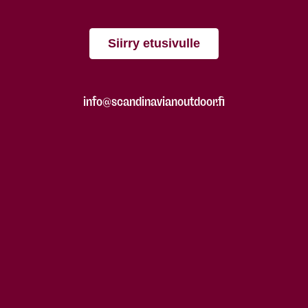
Siirry etusivulle
info@scandinavianoutdoor.fi