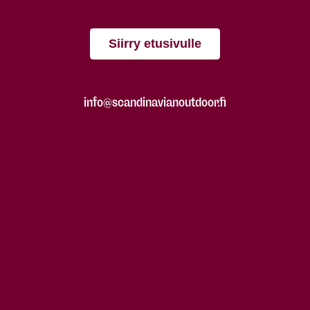
Siirry etusivulle
info@scandinavianoutdoor.fi