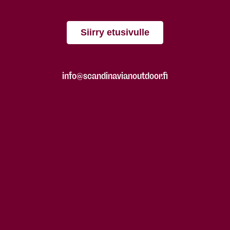
Siirry etusivulle
info@scandinavianoutdoor.fi