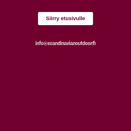
Siirry etusivulle
info@scandinavianoutdoor.fi