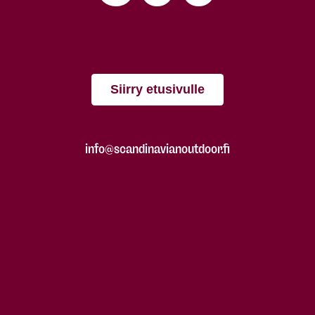
Siirry etusivulle
info@scandinavianoutdoor.fi