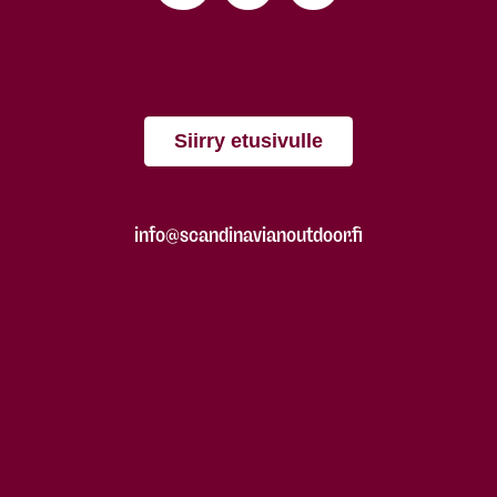
Siirry etusivulle
info@scandinavianoutdoor.fi