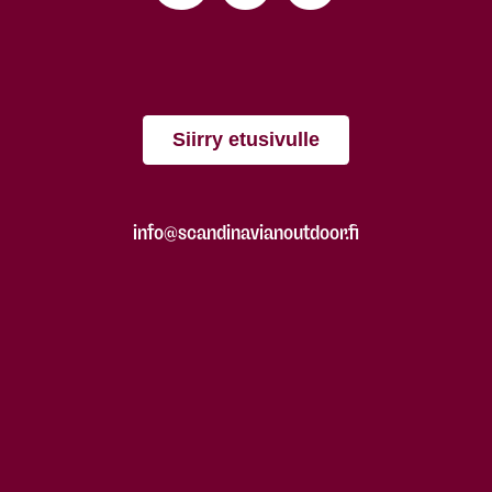
Siirry etusivulle
info@scandinavianoutdoor.fi