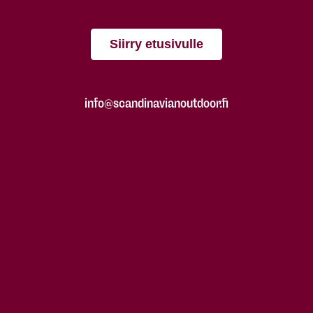
Siirry etusivulle
info@scandinavianoutdoor.fi