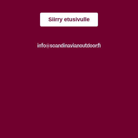
Siirry etusivulle
info@scandinavianoutdoor.fi