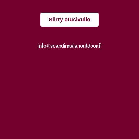
Siirry etusivulle
info@scandinavianoutdoor.fi