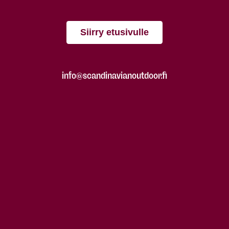
Siirry etusivulle
info@scandinavianoutdoor.fi