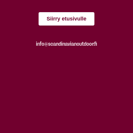
Siirry etusivulle
info@scandinavianoutdoor.fi