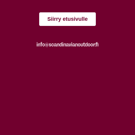
Siirry etusivulle
info@scandinavianoutdoor.fi