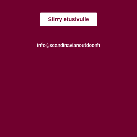
Siirry etusivulle
info@scandinavianoutdoor.fi