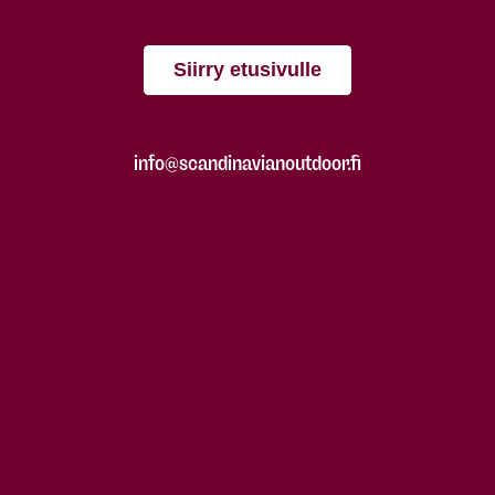
Siirry etusivulle
info@scandinavianoutdoor.fi