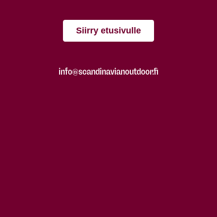
Siirry etusivulle
info@scandinavianoutdoor.fi