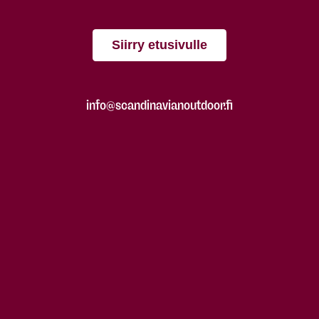
Siirry etusivulle
info@scandinavianoutdoor.fi