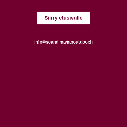
Siirry etusivulle
info@scandinavianoutdoor.fi