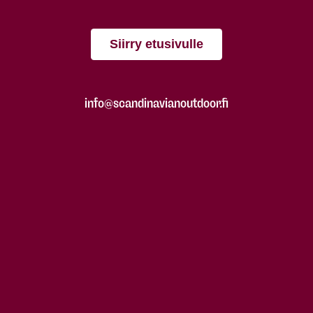
Siirry etusivulle
info@scandinavianoutdoor.fi