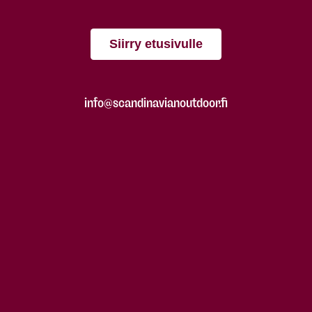
Siirry etusivulle
info@scandinavianoutdoor.fi