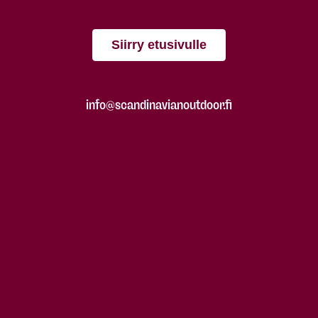
Siirry etusivulle
info@scandinavianoutdoor.fi