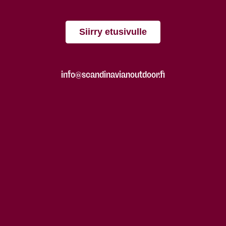
Siirry etusivulle
info@scandinavianoutdoor.fi