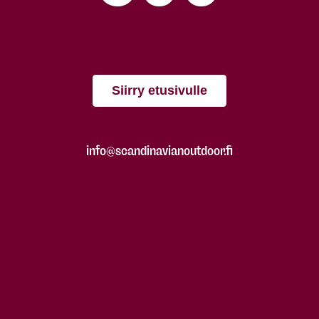
Siirry etusivulle
info@scandinavianoutdoor.fi