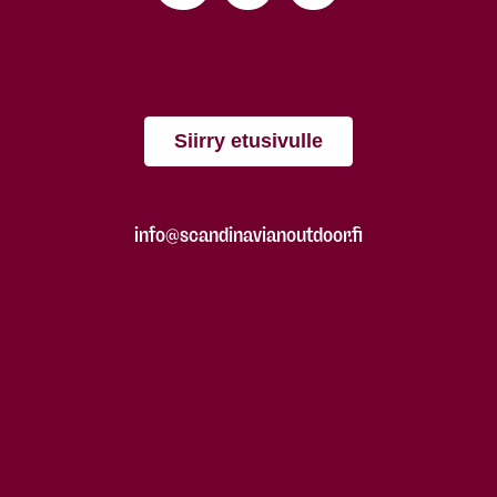
Siirry etusivulle
info@scandinavianoutdoor.fi