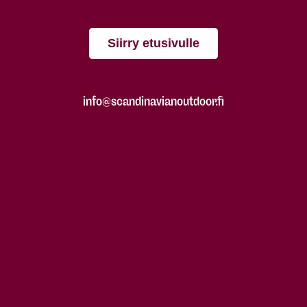
Siirry etusivulle
info@scandinavianoutdoor.fi