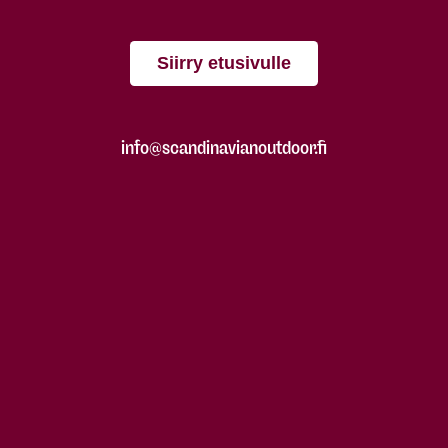
Siirry etusivulle
info@scandinavianoutdoor.fi