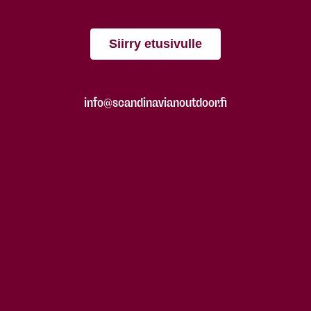
Siirry etusivulle
info@scandinavianoutdoor.fi