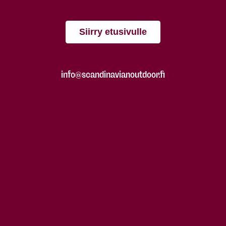
Siirry etusivulle
info@scandinavianoutdoor.fi