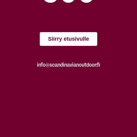
Siirry etusivulle
info@scandinavianoutdoor.fi