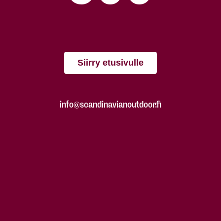
Siirry etusivulle
info@scandinavianoutdoor.fi