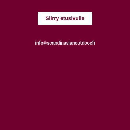
Siirry etusivulle
info@scandinavianoutdoor.fi