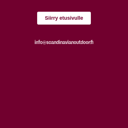
Siirry etusivulle
info@scandinavianoutdoor.fi