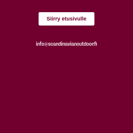
Siirry etusivulle
info@scandinavianoutdoor.fi