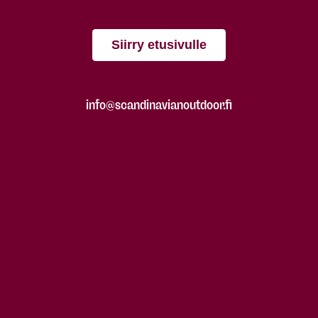
Siirry etusivulle
info@scandinavianoutdoor.fi